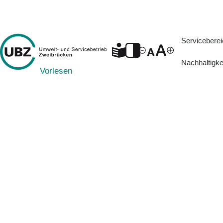
Servicebere
Nachhaltigke
Nähere Infos: Abfallberatung 06332/9212-433
Vorlesen